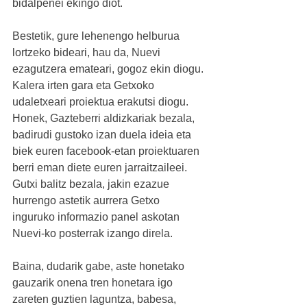
bidalpenei ekingo diot. 
Bestetik, gure lehenengo helburua 
lortzeko bideari, hau da, Nuevi 
ezagutzera emateari, gogoz ekin diogu. 
Kalera irten gara eta Getxoko 
udaletxeari proiektua erakutsi diogu. 
Honek, Gazteberri aldizkariak bezala, 
badirudi gustoko izan duela ideia eta 
biek euren facebook-etan proiektuaren 
berri eman diete euren jarraitzaileei. 
Gutxi balitz bezala, jakin ezazue 
hurrengo astetik aurrera Getxo 
inguruko informazio panel askotan 
Nuevi-ko posterrak izango direla.
Baina, dudarik gabe, aste honetako 
gauzarik onena tren honetara igo 
zareten guztien laguntza, babesa, 