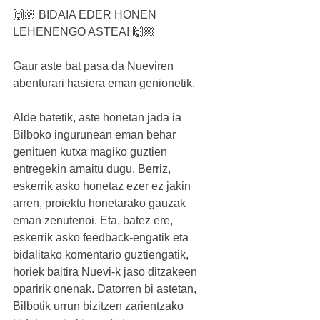
🙌🏼 BIDAIA EDER HONEN 
LEHENENGO ASTEA! 🙌🏼
Gaur aste bat pasa da Nueviren 
abenturari hasiera eman genionetik.
Alde batetik, aste honetan jada ia 
Bilboko ingurunean eman behar 
genituen kutxa magiko guztien 
entregekin amaitu dugu. Berriz, 
eskerrik asko honetaz ezer ez jakin 
arren, proiektu honetarako gauzak 
eman zenutenoi. Eta, batez ere, 
eskerrik asko feedback-engatik eta 
bidalitako komentario guztiengatik, 
horiek baitira Nuevi-k jaso ditzakeen 
oparirik onenak. Datorren bi astetan, 
Bilbotik urrun bizitzen zarientzako 