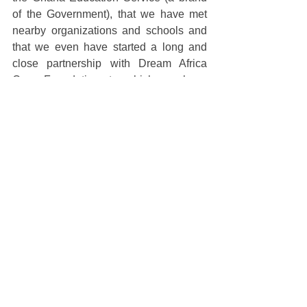
of the Government), that we have met 
nearby organizations and schools and 
that we even have started a long and 
close partnership with Dream Africa 
Care Foundation, to which we have 
helped and we will continue helping in 
some of their projects all around Ghana. 
We do have a project. 
We do have a huge and 
wonderful dream woven in the 
north of Ghana that will be 
uncovered to you all in the 
following days. 
Months (and years) of activity like we 