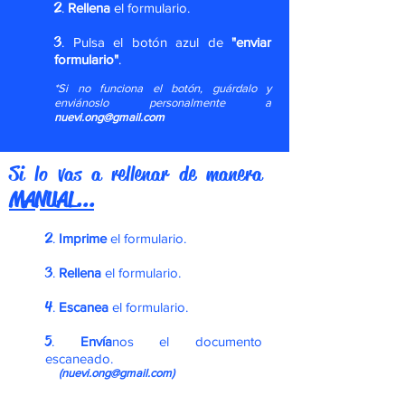
2
.
Rellena
el formulario.
3
.
Pulsa el botón azul de
"enviar
formulario"
.
*Si no funciona el botón, guárdalo y
enviánoslo personalmente a
nuevi.ong@gmail.com
Si lo vas a rellenar de manera
MANUAL...
2
.
Imprime
el formulario.
3
.
Rellena
el formulario.
4
.
Escanea
el formulario.
5
.
Envía
nos el documento
escaneado.
(
nuevi.ong@gmail.com
)