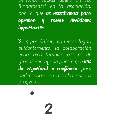
personas socias tenéis un rol
fundamental en la asociación,
os necesitamos para
por lo que
aprobar y tomar decisiones
importantes
.
3.
Y, por último, en tercer lugar,
evidentemente, la colaboración
económica también nos es de
nos
grandísima ayuda puesto que
da seguridad y confianza
para
poder poner en marcha nuevos
proyectos.
2