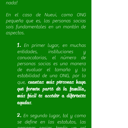
nada!
En el caso de Nuevi, como ONG
pequeña que es, las personas socias
sois fundamentales en un montón de
aspectos.
1.
En primer lugar, en muchas
entidades, instituciones y
convocatorias, el número de
personas socias es una manera
de evaluar el tamaño y la
estabilidad de una ONG, por lo
cuantas más personas haya
que,
que formen parte de la familia,
más fácil es acceder a diferentes
ayudas
.
2.
En segundo lugar, tal y como
se define en los estatutos, las