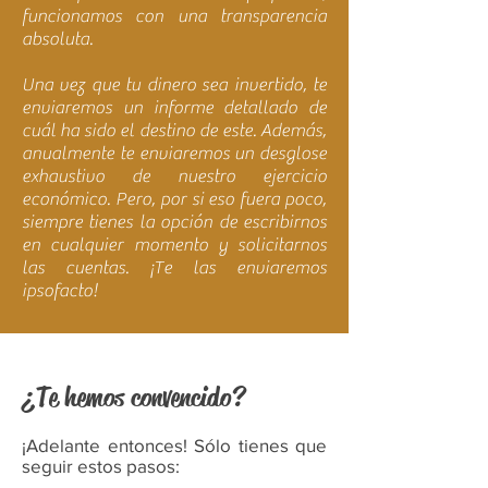
funcionamos con una transparencia
absoluta.
Una vez que tu dinero sea invertido, te
enviaremos un informe detallado de
cuál ha sido el destino de este. Además,
anualmente te enviaremos un desglose
exhaustivo de nuestro ejercicio
económico. Pero, por si eso fuera poco,
siempre tienes la opción de escribirnos
en cualquier momento y solicitarnos
las cuentas. ¡Te las enviaremos
ipsofacto!
¿Te hemos convencido?
¡Adelante entonces! Sólo tienes que
seguir estos pasos: